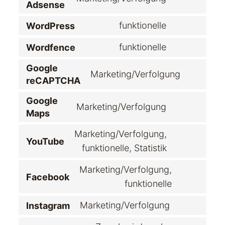
Consent
elementor
Adsense
to
service
funktionelle
WordPress
Consent
google-
to
adsense
funktionelle
Wordfence
service
Consent
wordpress
to
Google
service
Marketing/Verfolgung
Consent
wordfence
reCAPTCHA
to
service
Google
Marketing/Verfolgung
google-
Consent
Maps
recaptcha
to
service
Marketing/Verfolgung,
google-
YouTube
Consent
funktionelle, Statistik
maps
to
service
Marketing/Verfolgung,
youtube
Facebook
Consent
funktionelle
to
service
Marketing/Verfolgung
Instagram
Consent
facebook
to